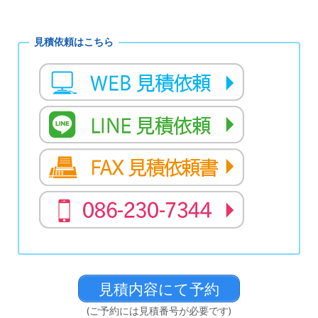
開
き
シ
ま
す)
ョ
ン
見積内容にて予約
(ご予約には見積番号が必要です)