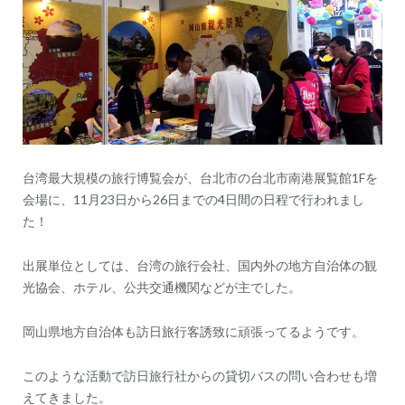
ー
シ
ョ
ン
台湾最大規模の旅行博覧会が、台北市の台北市南港展覧館1Fを
会場に、11月23日から26日までの4日間の日程で行われまし
た！
出展単位としては、台湾の旅行会社、国内外の地方自治体の観
光協会、ホテル、公共交通機関などが主でした。
岡山県地方自治体も訪日旅行客誘致に頑張ってるようです。
このような活動で訪日旅行社からの貸切バスの問い合わせも増
えてきました。