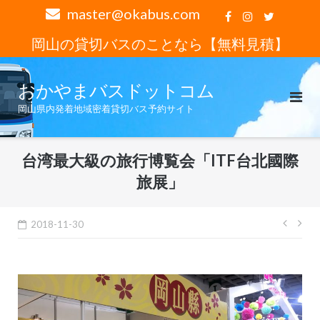
コ
master@okabus.com
ン
岡山の貸切バスのことなら【無料見積】
テ
ン
ツ
おかやまバスドットコム
へ
岡山県内発着地域密着貸切バス予約サイト
ス
キ
ッ
台湾最大級の旅行博覧会「ITF台北國際
プ
旅展」
投
2018-11-30
稿
ナ
ビ
ゲ