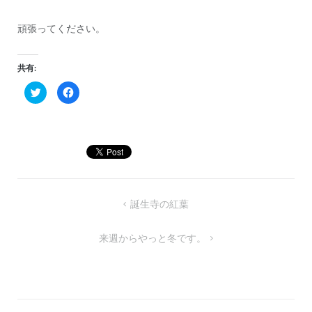
頑張ってください。
共有:
ク
Facebook
リ
で
ッ
共
ク
有
し
す
て
る
Twitter
に
で
は
共
ク
有
リ
(新
ッ
し
ク
い
し
ウ
て
投
誕生寺の紅葉
ィ
く
ン
だ
稿
ド
さ
ウ
い
来週からやっと冬です。
で
(新
ナ
開
し
き
い
ビ
ま
ウ
す)
ィ
ン
ゲ
ド
ウ
ー
で