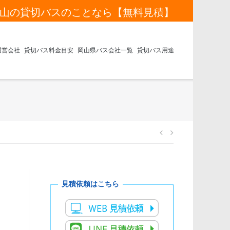
山の貸切バスのことなら【無料見積】
運営会社
貸切バス料金目安
岡山県バス会社一覧
貸切バス用途
投
稿
ナ
ビ