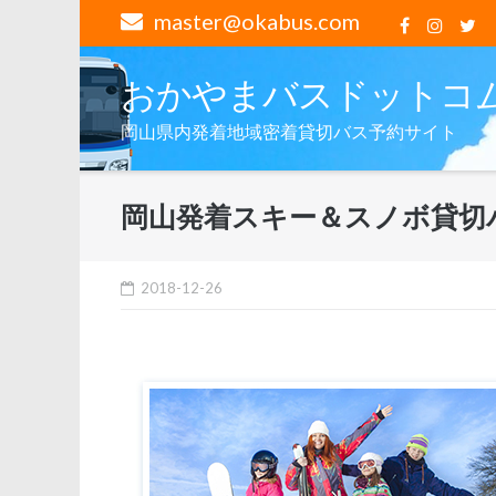
コ
master@okabus.com
ン
テ
おかやまバスドットコ
ン
ツ
岡山県内発着地域密着貸切バス予約サイト
へ
ス
キ
岡山発着スキー＆スノボ貸切
ッ
プ
2018-12-26