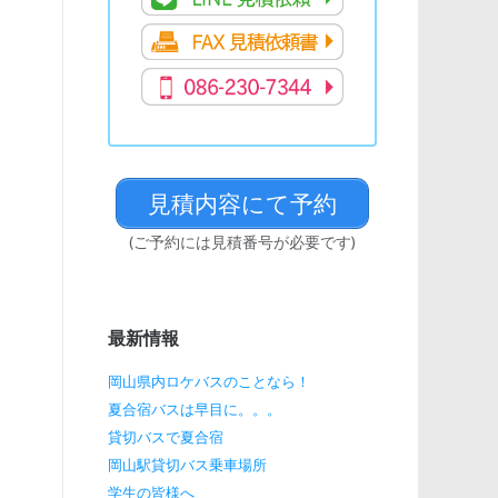
ゲ
ー
シ
ョ
見積内容にて予約
(ご予約には見積番号が必要です)
ン
最新情報
岡山県内ロケバスのことなら！
夏合宿バスは早目に。。。
貸切バスで夏合宿
岡山駅貸切バス乗車場所
学生の皆様へ