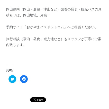
岡山県内（岡山・倉敷・津山など）発着の貸切・観光バスの見
積もりは、岡山地域、見積・
予約サイト「おかやまバスドットコム」へご相談ください。
旅行相談（宿泊・昼食・観光地など）もスッタフが丁寧にご案
内致します。
共有:
ク
Facebook
リ
で
ッ
共
ク
有
し
す
て
る
Twitter
に
で
は
共
ク
有
リ
(新
ッ