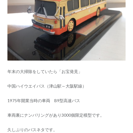
シ
ョ
ン
年末の大掃除をしていたら「お宝発見」
中国ハイウエイバス（津山駅～大阪駅線）
1975年開業当時の車両 B9型高速バス
車両裏にナンバリングがあり3000個限定模型です。
久しぶりのバスネタです。