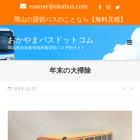
コ
master@okabus.com
ン
岡山の貸切バスのことなら【無料見積】
テ
ン
ツ
おかやまバスドットコム
へ
岡山県内発着地域密着貸切バス予約サイト
ス
キ
ッ
年末の大掃除
プ
投
2018-12-27
稿
ナ
ビ
ゲ
ー