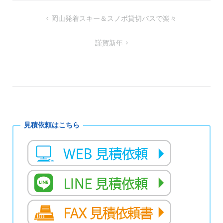
し
ク
い
し
ウ
て
投
岡山発着スキー＆スノボ貸切バスで楽々
ィ
く
ン
だ
稿
ド
さ
ウ
い
謹賀新年
で
(新
ナ
開
し
き
い
ビ
ま
ウ
す)
ィ
ン
ゲ
ド
ウ
ー
で
開
き
シ
ま
す)
ョ
ン